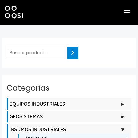
Skip
MAI
to
MEN
content
Categorías
EQUIPOS INDUSTRIALES
▸
GEOSISTEMAS
▸
INSUMOS INDUSTRIALES
▾